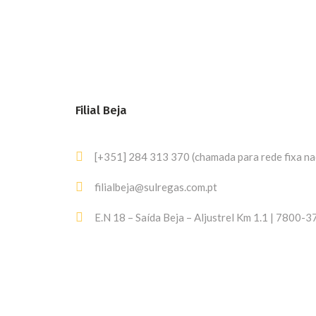
Filial Beja
[+351] 284 313 370 (chamada para rede fixa na
filialbeja@sulregas.com.pt
E.N 18 – Saída Beja – Aljustrel Km 1.1 | 7800-3