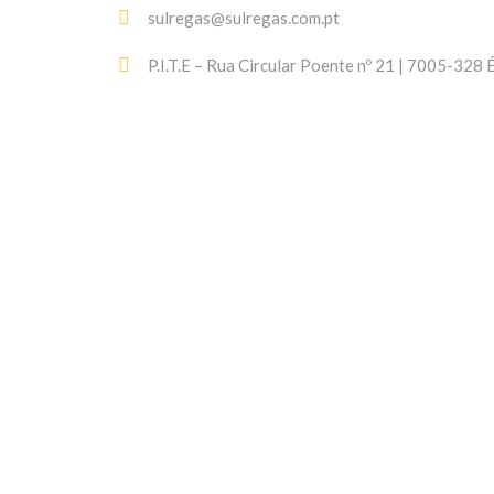
sulregas@sulregas.com.pt
P.I.T.E – Rua Circular Poente nº 21 | 7005-328 