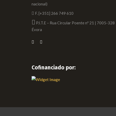
nacional)
F. [+351] 266 749 610
P.I.T.E – Rua Circular Poente nº 21 | 7005-328
Évora
Cofinanciado por: