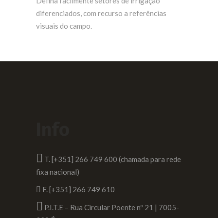
Defina facilmente setores de irrigação
diferenciados, com recurso a referências
visuais do campo.
Info
T. [+351] 266 749 600 (chamada para rede
fixa nacional)
F. [+351] 266 749 610
P.I.T.E – Rua Circular Poente nº 21 | 7005-