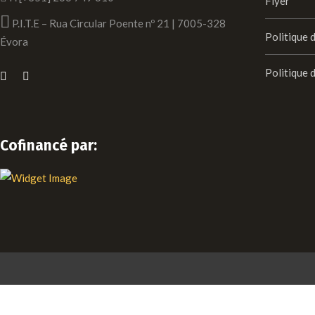
Flyer
P.I.T.E – Rua Circular Poente nº 21 | 7005-328
Politique 
Évora
Politique 
Cofinancé par: