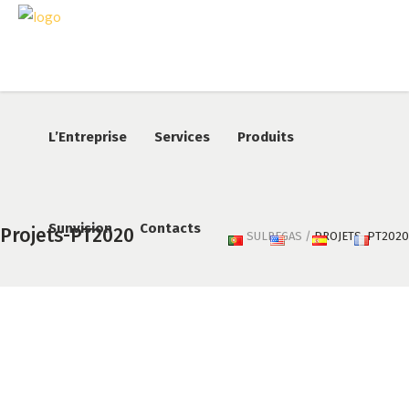
L’Entreprise
Services
Produits
Sunvision
Contacts
Projets-PT2020
SULREGAS
/
PROJETS-PT2020