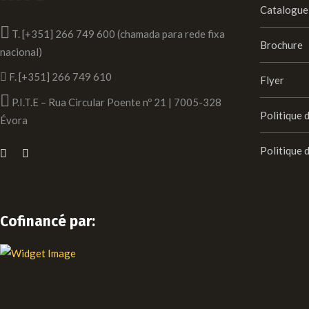
Catalogue
T. [+351] 266 749 600 (chamada para rede fixa
Brochure
nacional)
F. [+351] 266 749 610
Flyer
P.I.T.E – Rua Circular Poente nº 21 | 7005-328
Politique 
Évora
Politique 
Cofinancé par: